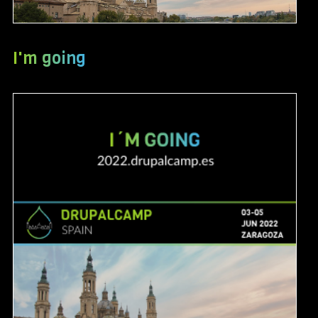
I'm going
Image